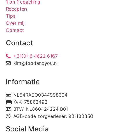
1 on 1 coaching
Recepten
Tips
Over mij
Contact
Contact
+31(0) 6 4622 6167
kim@foodandyou.nl
Informatie
NL54RABO0344998304
KvK: 75862492
BTW: NL860424224 B01
AGB-code zorgverlener: 90-100850
Social Media