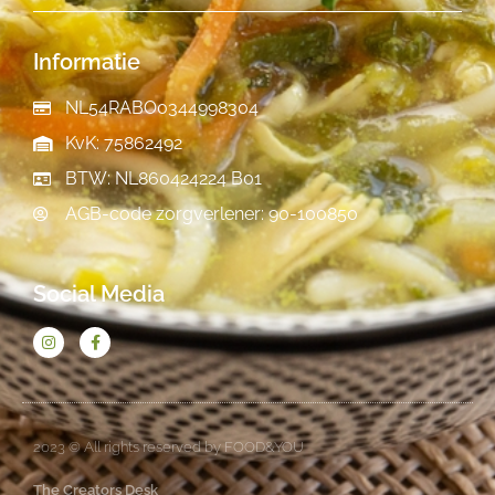
Informatie
NL54RABO0344998304
KvK: 75862492
BTW: NL860424224 B01
AGB-code zorgverlener: 90-100850
Social Media
2023 © All rights reserved by FOOD&YOU
The Creators Desk