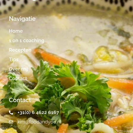
Navigatie
Home
1 on 1 coaching
Recepten
Tips
Over mij
Contact
Contact
+31(0) 6 4622 6167
kim@foodandyou.nl