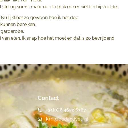
l streng soms, maar nooit dat ik me er niet fijn bij voelde.
 Nu lijkt het zo gewoon hoe ik het doe.
e kunnen bereiken.
e garderobe.
van eten. Ik snap hoe het moet en dat is zo bevrijdend.
Contact
+31(0) 6 4622 6167
kim@foodandyou.nl