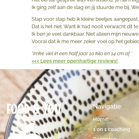
Ik ging zelf aan de slag en jij stuurde me bij. We
Stap voor stap heb ik kleine beetjes aangepast.
Dat is het niet. Want ik had nooit verwacht dit t
Ik ben je veel dankbaar. Niet alleen mijn nieuw
Vooral dat ik me meer zeker voel op het gebied 
*Imke viel in een half jaar 10 kilo en 14 cm af *
<<< Lees meer openhartige reviews!
FOOD & YOU
Navigatie
Home
1 on 1 coaching