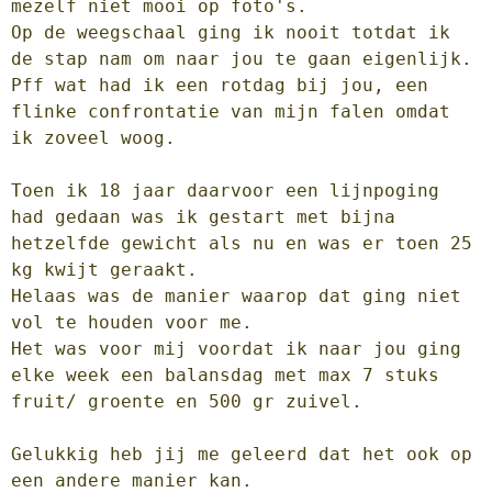
mezelf niet mooi op foto's.

Op de weegschaal ging ik nooit totdat ik 
de stap nam om naar jou te gaan eigenlijk.

Pff wat had ik een rotdag bij jou, een 
flinke confrontatie van mijn falen omdat 
ik zoveel woog. 

Toen ik 18 jaar daarvoor een lijnpoging 
had gedaan was ik gestart met bijna 
hetzelfde gewicht als nu en was er toen 25 
kg kwijt geraakt.

Helaas was de manier waarop dat ging niet 
vol te houden voor me. 

Het was voor mij voordat ik naar jou ging 
elke week een balansdag met max 7 stuks 
fruit/ groente en 500 gr zuivel. 

Gelukkig heb jij me geleerd dat het ook op 
een andere manier kan.
