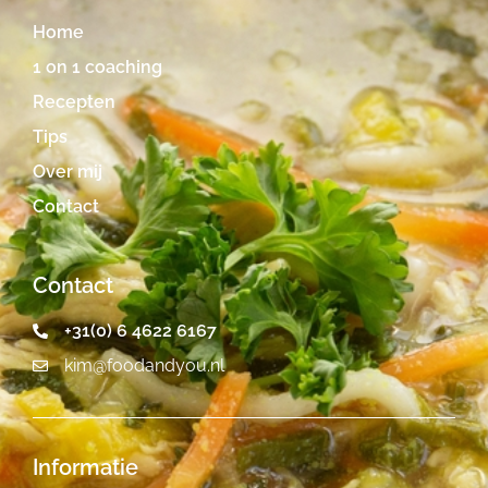
Home
1 on 1 coaching
Recepten
Tips
Over mij
Contact
Contact
+31(0) 6 4622 6167
kim@foodandyou.nl
Informatie