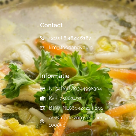
Contact
+31(0) 6 4622 6167
kim@foodandyou.nl
Informatie
NL54RABO0344998304
KvK: 75862492
BTW: NL860424224 B01
AGB-code zorgverlener: 90-
100850