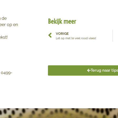
n de
Bekijk meer
keer op en
VORIGE
kst!
Let op met te veel rood vlees!
Terug naar tip
/ 0499-