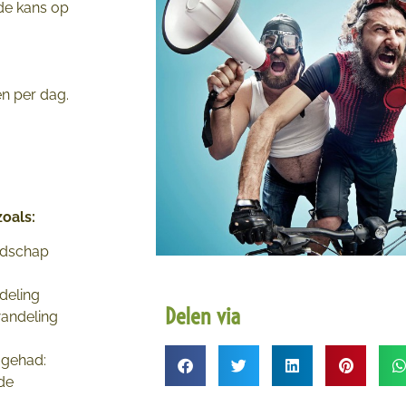
 de kans op
en per dag.
zoals:
oodschap
deling
Delen via
wandeling
 gehad:
de