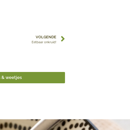
VOLGENDE
Eetbaar onkruid!
s & weetjes