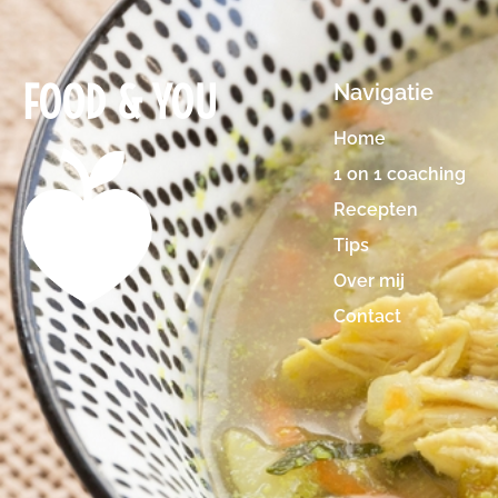
FOOD & YOU
Navigatie
Home
1 on 1 coaching
Recepten
Tips
Over mij
Contact