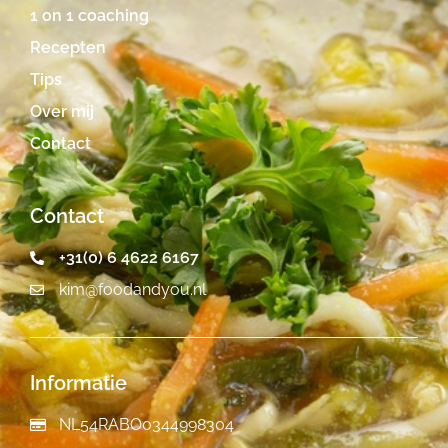
1 on 1 coaching
Recepten
Tips
Over mij
Contact
Contact
+31(0) 6 4622 6167
kim@foodandyou.nl
Informatie
NL54RABO0344998304