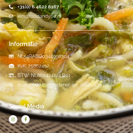
+31(0) 6 4622 6167
kim@foodandyou.nl
Informatie
NL54RABO0344998304
KvK: 75862492
BTW: NL860424224 B01
AGB-code zorgverlener: 90-100850
Social Media