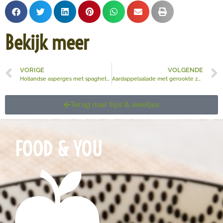
Bekijk meer
VORIGE
VOLGENDE
Hollandse asperges met spaghetti, ei en rookvlees
Aardappelsalade met gerookte zalm, rucola en tahin
Terug naar tips & weetjes
FOOD & YOU