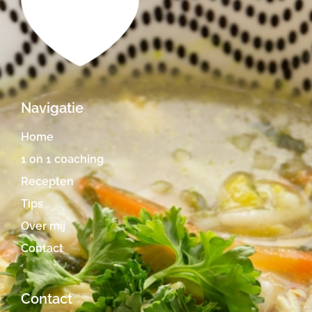
Navigatie
Home
1 on 1 coaching
Recepten
Tips
Over mij
Contact
Contact