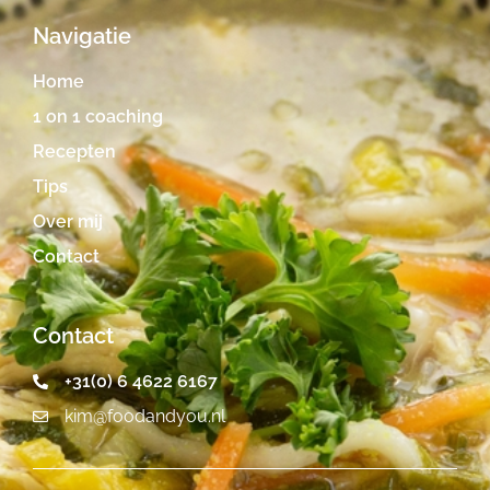
Navigatie
Home
1 on 1 coaching
Recepten
Tips
Over mij
Contact
Contact
+31(0) 6 4622 6167
kim@foodandyou.nl