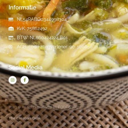
Informatie
NL54RABO0344998304
KvK: 75862492
BTW: NL860424224 B01
AGB-code zorgverlener: 90-100850
Social Media
2023 © All rights reserved by FOOD&YOU
The Creators Desk