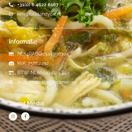
+31(0) 6 4622 6167
kim@foodandyou.nl
Informatie
NL54RABO0344998304
KvK: 75862492
BTW: NL860424224 B01
AGB-code zorgverlener: 90-100850
Social Media