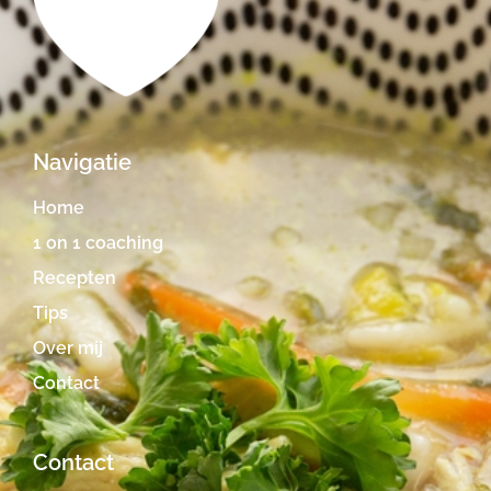
Navigatie
Home
1 on 1 coaching
Recepten
Tips
Over mij
Contact
Contact