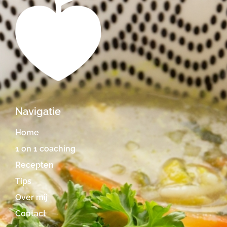
Navigatie
Home
1 on 1 coaching
Recepten
Tips
Over mij
Contact