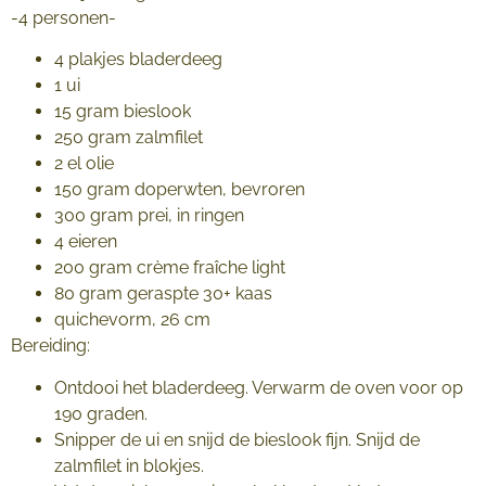
-4 personen-
4 plakjes bladerdeeg
1 ui
15 gram bieslook
250 gram zalmfilet
2 el olie
150 gram doperwten, bevroren
300 gram prei, in ringen
4 eieren
200 gram crème fraîche light
80 gram geraspte 30+ kaas
quichevorm, 26 cm
Bereiding:
Ontdooi het bladerdeeg. Verwarm de oven voor op
190 graden.
Snipper de ui en snijd de bieslook fijn. Snijd de
zalmfilet in blokjes.