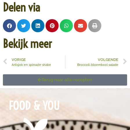
Delen via
Bekijk meer
VORIGE
VOLGENDE
Artisjok en spinazie shake
Broccoli-bloemkool salade
Terug naar alle recepten
FOOD & YOU