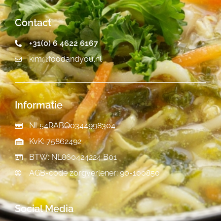
Contact
+31(0) 6 4622 6167
kim@foodandyou.nl
Informatie
NL54RABO0344998304
KvK: 75862492
BTW: NL860424224 B01
AGB-code zorgverlener: 90-100850
Social Media