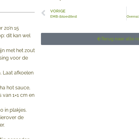
VORIGE
EMB-(bloed)test
r zo’n 15
p: dit kan wel
Terug naar alle 
jn met het zout
ssing voor de
. Laat afkoelen
ha hot sauce,
es van 1×1 cm en
o in plakjes.
hierover de
er.