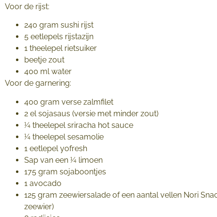
Voor de rijst:
240 gram sushi rijst
5 eetlepels rijstazijn
1 theelepel rietsuiker
beetje zout
400 ml water
Voor de garnering:
400 gram verse zalmfilet
2 el sojasaus (versie met minder zout)
¼ theelepel sriracha hot sauce
¼ theelepel sesamolie
1 eetlepel yofresh
Sap van een ¼ limoen
175 gram sojaboontjes
1 avocado
125 gram zeewiersalade of een aantal vellen Nori Sn
zeewier)