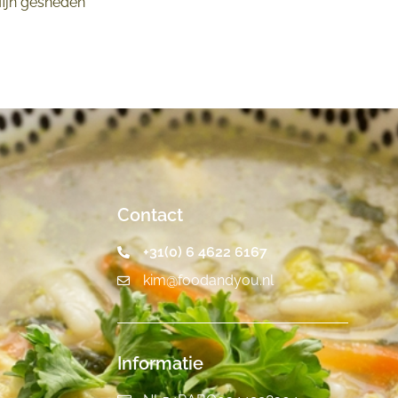
 fijn gesneden
Contact
+31(0) 6 4622 6167
kim@foodandyou.nl
Informatie