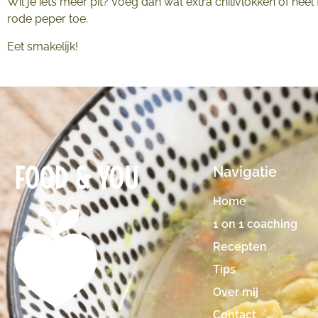
Wil je iets meer pit? Voeg dan wat extra chilivlokken of heel
rode peper toe.
Eet smakelijk!
FOOD & YOU
Navigatie
Home
1 on 1 coaching
Recepten
Tips
Over mij
Contact