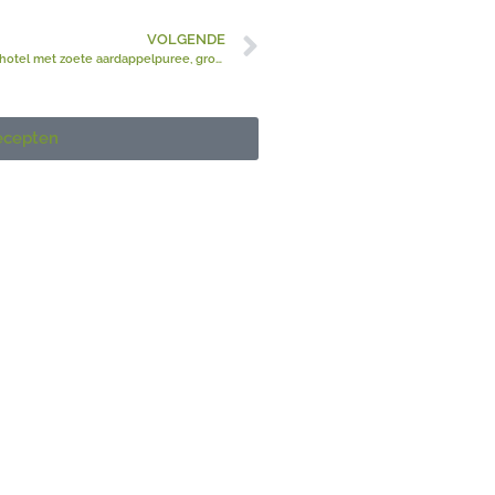
VOLGENDE
Ovenschotel met zoete aardappelpuree, groenten en gehakt
recepten