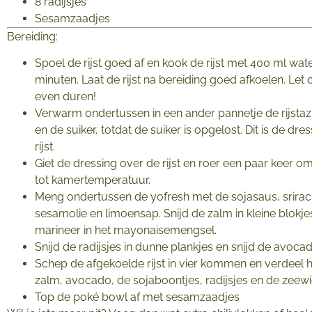
8 radijsjes
Sesamzaadjes
Bereiding:
Spoel de rijst goed af en kook de rijst met 400 ml wate
minuten. Laat de rijst na bereiding goed afkoelen. Let o
even duren!
Verwarm ondertussen in een ander pannetje de rijstazi
en de suiker, totdat de suiker is opgelost. Dit is de dre
rijst.
Giet de dressing over de rijst en roer een paar keer om
tot kamertemperatuur.
Meng ondertussen de yofresh met de sojasaus, srirac
sesamolie en limoensap. Snijd de zalm in kleine blokj
marineer in het mayonaisemengsel.
Snijd de radijsjes in dunne plankjes en snijd de avocad
Schep de afgekoelde rijst in vier kommen en verdeel 
zalm, avocado, de sojaboontjes, radijsjes en de zeewi
Top de poké bowl af met sesamzaadjes