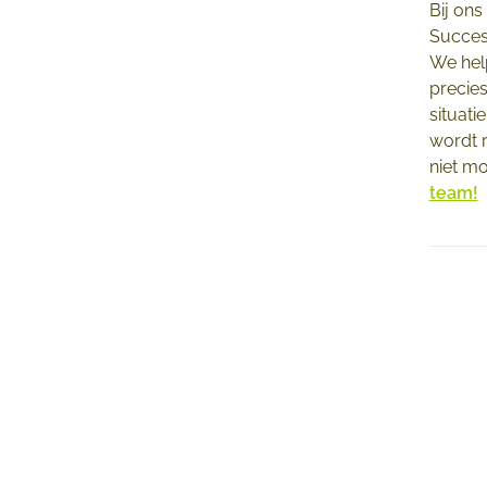
Bij ons
Succesv
We hel
precies
situati
wordt r
niet mo
team!