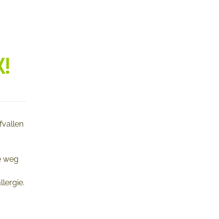
K!
fvallen
e weg
lergie.