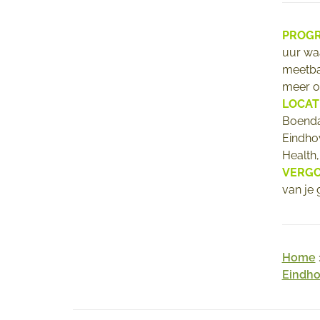
PROGR
uur waa
meetbaa
meer 
LOCAT
Boenda
Eindho
Health,
VERGO
van je 
Home
Eindh