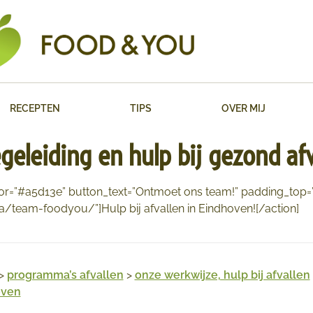
RECEPTEN
TIPS
OVER MIJ
geleiding en hulp bij gezond af
or=”#a5d13e” button_text=”Ontmoet ons team!” padding_top
/team-foodyou/”]Hulp bij afvallen in Eindhoven![/action]
>
programma’s afvallen
>
onze werkwijze, hulp bij afvallen
oven