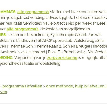
AMMA’S:
alle programma’s
starten met twee consulten van
rin je uitgebreid voedingsadvies krijgt. Je hebt na de eerste 
r resultaat! Gemiddeld val je 0,5 tot 1 kilo per week af. Lees 
over
alle programma’s
,
de kosten en mogelijkheden.
IES:
Je kan ons bezoeken bij Fysiotherapie Gestel, Jan van
lelaan 1, Eindhoven | SPARCK sportsclub, Aalsterweg 283a,
ven | Thermae Son, Thermaelaan 2, Son en Breugel | InMotio
 Kastmolen 24a, Helmond | BasicFit, Bremhorst 4, Sint Oeden
EDING:
Vergoeding van je
zorgverzekering
is mogelijk, afha
gezondheidssituatie en doelstelling.
>
programma’s afvallen
>
onze methode, hulp bij afvallen i
oven