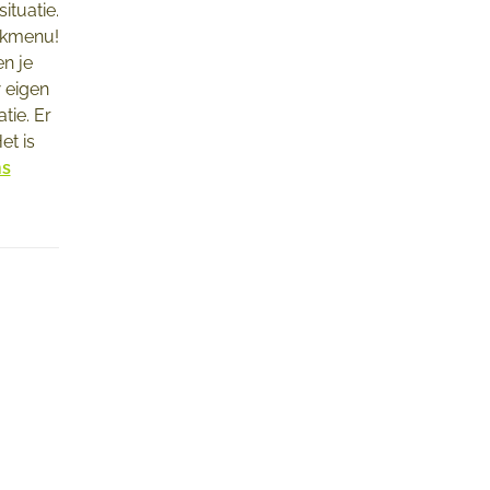
ituatie.
eekmenu!
n je
w eigen
tie. Er
et is
ns