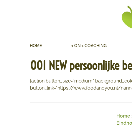
HOME
1 ON 1 COACHING
001 NEW persoonlijke be
[action button_size=”medium” background_col
button_link=”https://www.foodandyou.nl/nanna
Home
Eindh