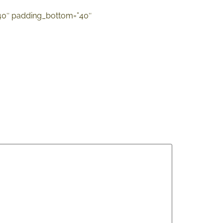
”40″ padding_bottom=”40″