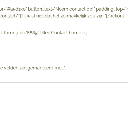
or=”#a5d13e” button_text=”Neem contact op!” padding_top=
tact/”]”Ik wist niet dat het zo makkelijk zou zijn!”[/action]
t-form-7 id=”6889″ title=”Contact home 2″]
te velden zijn gemarkeerd met
*