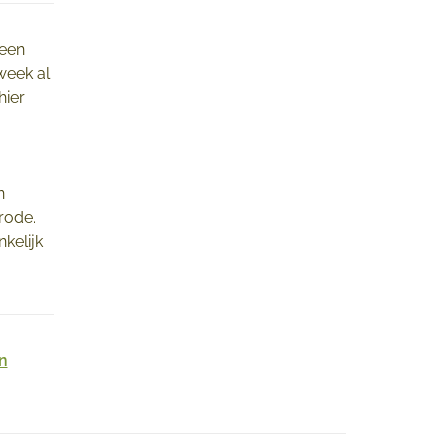
 een
week al
hier
n
rode.
nkelijk
n