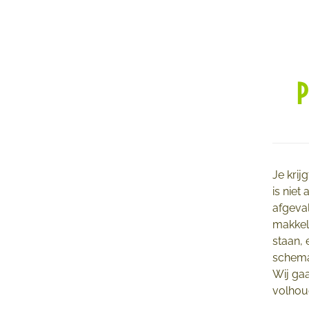
P
Je krij
is niet
afgeval
makkel
staan, 
schema 
Wij gaa
volhou