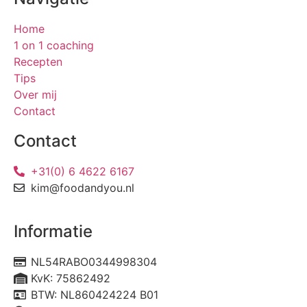
Home
1 on 1 coaching
Recepten
Tips
Over mij
Contact
Contact
+31(0) 6 4622 6167
kim@foodandyou.nl
Informatie
NL54RABO0344998304
KvK: 75862492
BTW: NL860424224 B01