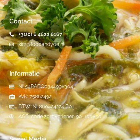
Contact
+31(0) 6 4622 6167
kim@foodandyou.nl
Informatie
NL54RABO0344998304
KvK: 75862492
BTW: NL860424224 B01
AGB-code zorgverlener: 90-100850
Social Media