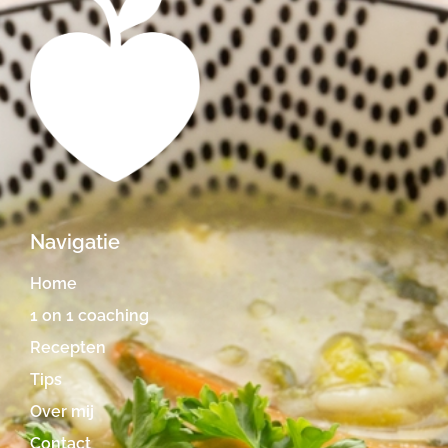
Navigatie
Home
1 on 1 coaching
Recepten
Tips
Over mij
Contact