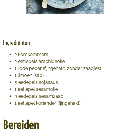
Ingrediënten
2
komkommers
2
eetlepels
arachideolie
1
rode peper
(fijngehakt, zonder zaadjes)
1
limoen
(sap)
5
eetlepels
sojasaus
1
eetlepel
sesamolie
3
eetlepels
sesamzaad
1
eetlepel
koriander
(fijngehakt)
Bereiden