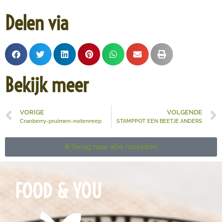
Delen via
Bekijk meer
VORIGE
VOLGENDE
Cran­ber­ry-prui­men-no­ten­reep
STAMPPOT EEN BEETJE ANDERS
Terug naar alle recepten
FOOD & YOU