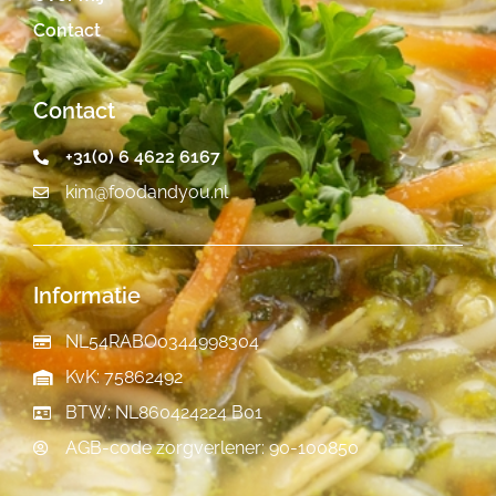
Contact
Contact
+31(0) 6 4622 6167
kim@foodandyou.nl
Informatie
NL54RABO0344998304
KvK: 75862492
BTW: NL860424224 B01
AGB-code zorgverlener: 90-100850