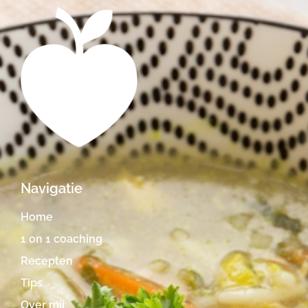
Navigatie
Home
1 on 1 coaching
Recepten
Tips
Over mij