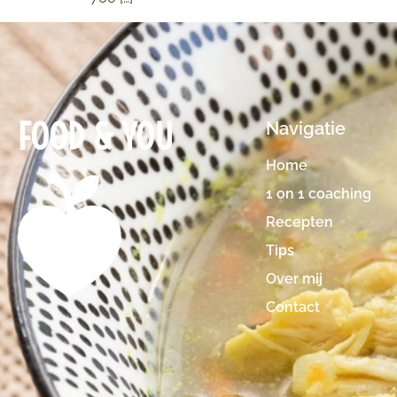
FOOD & YOU
Navigatie
Home
1 on 1 coaching
Recepten
Tips
Over mij
Contact