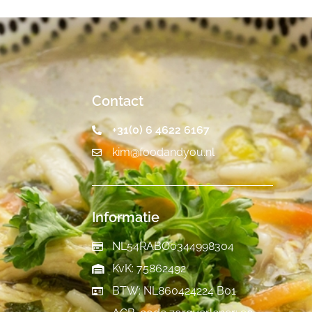
Contact
+31(0) 6 4622 6167
kim@foodandyou.nl
Informatie
NL54RABO0344998304
KvK: 75862492
BTW: NL860424224 B01