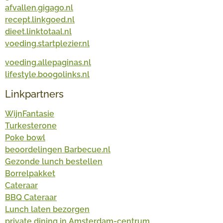
afvallen.gigago.nl
recept.linkgoed.nl
dieet.linktotaal.nl
voeding.startplezier.nl
voeding.allepaginas.nl
lifestyle.boogolinks.nl
Linkpartners
WijnFantasie
Turkesterone
Poke bowl
beoordelingen Barbecue.nl
Gezonde lunch bestellen
Borrelpakket
Cateraar
BBQ Cateraar
Lunch laten bezorgen
private dining in Amsterdam-centrum