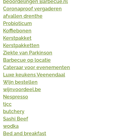
beoordelingen Barbecue.nl
Coronaproof vergaderen
afvallen drenthe
Probioticum
Koffiebonen
Kerstpakket
Kerstpakketten
Ziekte van Parkinson
Barbecue op locatie
Cateraar voor evenementen
Luxe keukens Veenendaal
Wijn bestellen
wijnvoordeel.be
Nespresso
tjcc
butchery
Sashi Beef
wodka
Bed and breakfast