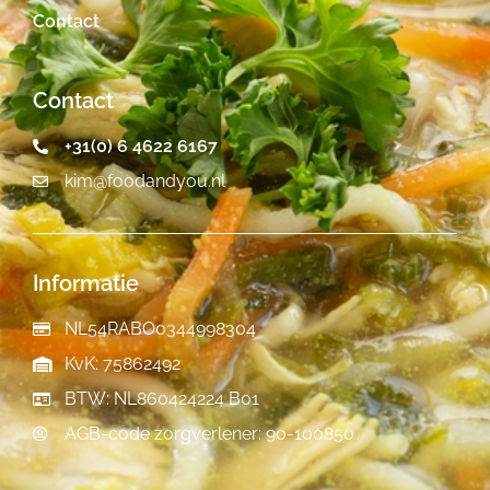
Contact
Contact
+31(0) 6 4622 6167
kim@foodandyou.nl
Informatie
NL54RABO0344998304
KvK: 75862492
BTW: NL860424224 B01
AGB-code zorgverlener: 90-100850