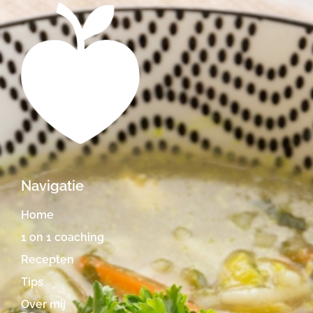
Navigatie
Home
1 on 1 coaching
Recepten
Tips
Over mij